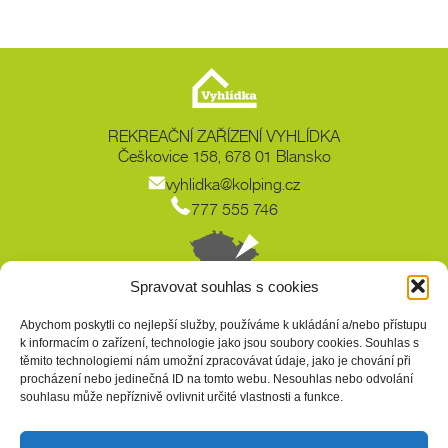
REKREAČNÍ ZAŘÍZENÍ VYHLÍDKA
Češkovice 158, 678 01 Blansko
vyhlidka@kolping.cz
777 555 746
Spravovat souhlas s cookies
Copyright © Kolpingovo dílo ČR 2026
Abychom poskytli co nejlepší služby, používáme k ukládání a/nebo přístupu
k informacím o zařízení, technologie jako jsou soubory cookies. Souhlas s
těmito technologiemi nám umožní zpracovávat údaje, jako je chování při
procházení nebo jedinečná ID na tomto webu. Nesouhlas nebo odvolání
Provozovatelem REKREAČNÍHO ZAŘÍZENÍ VYHLÍDKA je Kolpingovo dílo
souhlasu může nepříznivě ovlivnit určité vlastnosti a funkce.
České republiky.
„Otevíráme srdce a podáváme lidem pomocnou ruku, aby uměli být sami
sebou a našli si své místo v rodině i ve společnosti.”