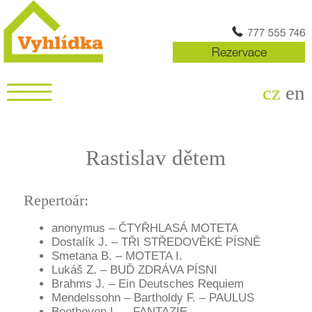
Rezervace
cz
en
Rastislav dětem
Repertoár:
anonymus
– ČTYŘHLASÁ MOTETA
Dostalík J.
– TŘI STŘEDOVĚKÉ PÍSNĚ
Smetana B.
– MOTETA I.
Lukáš Z.
– BUĎ ZDRÁVA PÍSNI
Brahms J.
– Ein Deutsches Requiem
Mendelssohn – Bartholdy F.
– PAULUS
Beethoven L.
– FANTAZIE