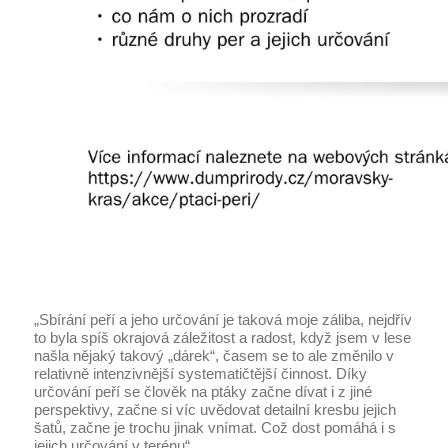
„Sbírání peří a jeho určování je taková moje záliba, nejdřív
to byla spíš okrajová záležitost a radost, když jsem v lese
našla nějaký takový „dárek“, časem se to ale změnilo v
relativně intenzivnější systematičtější činnost. Díky
určování peří se člověk na ptáky začne dívat i z jiné
perspektivy, začne si víc uvědovat detailní kresbu jejich
šatů, začne je trochu jinak vnímat. Což dost pomáhá i s
jejich určování v terénu“