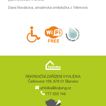
Dana Nováková, amatérská ornitoložka z Vilémovic
REKREAČNÍ ZAŘÍZENÍ VYHLÍDKA
Češkovice 158, 678 01 Blansko
vyhlidka@kolping.cz
777 555 746